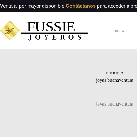
Saltar
Venta al por mayor disponible
Contáctanos
para acceder a pr
al
contenido
Inicio
ETIQUETA
joyas buenaventura
joyas buenaventura