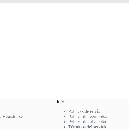
Info
Políticas de envío
 / Registrarse
Política de reembolso
Política de privacidad
Términos del servicio