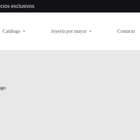
ecios exclusivos
Catálogo
Joyería por mayor
Contacto
ngo