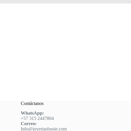
Contáctanos
WhatsApp:
+57 315 2447804
Correo:
Info@joyeriasfussie.com