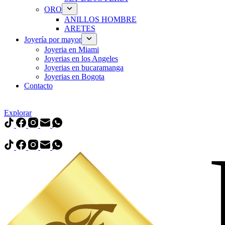
ORO
ANILLOS HOMBRE
ARETES
Joyería por mayor
Joyeria en Miami
Joyerias en los Angeles
Joyerias en bucaramanga
Joyerias en Bogota
Contacto
Venta a
Explorar
Venta a