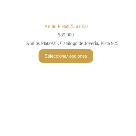
Anillo Plata925-a1350
$
89.000
Anillos Plata925
,
Catálogo de Joyería
,
Plata 925
Este
Seleccionar opciones
producto
tiene
múltiples
variantes.
Las
opciones
se
pueden
elegir
en
la
página
de
producto