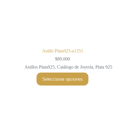
Anillo Plata925-a1351
$
89.000
Anillos Plata925
,
Catálogo de Joyería
,
Plata 925
Este
Seleccionar opciones
producto
tiene
múltiples
variantes.
Las
opciones
se
pueden
elegir
en