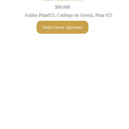
$
89.000
Anillos Plata925
,
Catálogo de Joyería
,
Plata 925
Este
Seleccionar opciones
producto
tiene
múltiples
variantes.
Las
opciones
se
pueden
elegir
en
la
página
de
producto