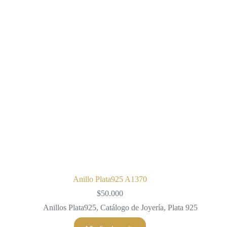
opciones
se
pueden
elegir
en
la
página
de
producto
Anillo Plata925 A1370
$
50.000
Anillos Plata925
,
Catálogo de Joyería
,
Plata 925