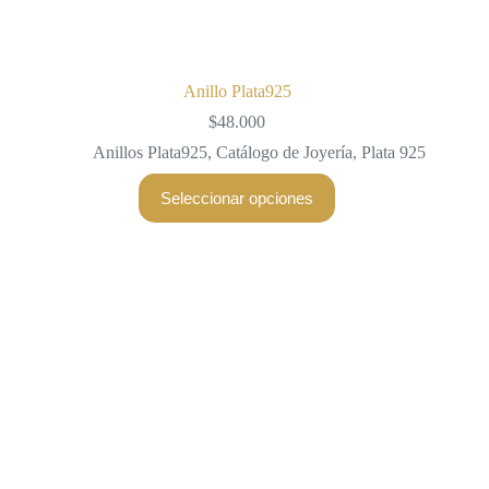
Anillo Plata925
$
48.000
Anillos Plata925
,
Catálogo de Joyería
,
Plata 925
Este
Seleccionar opciones
producto
tiene
múltiples
variantes.
Las
opciones
se
pueden
elegir
en
la
página
de
producto