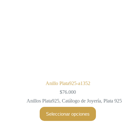
la
página
de
producto
Anillo Plata925-a1352
$
76.000
Anillos Plata925
,
Catálogo de Joyería
,
Plata 925
Este
Seleccionar opciones
producto
tiene
múltiples
variantes.
Las