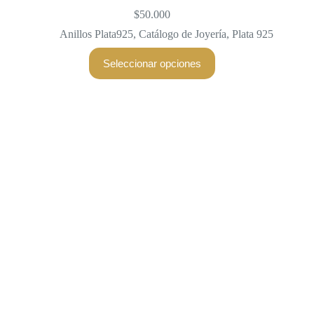
$
50.000
Anillos Plata925
,
Catálogo de Joyería
,
Plata 925
Este
Seleccionar opciones
producto
tiene
múltiples
variantes.
Las
opciones
se
pueden
elegir
en
la
página
de
producto