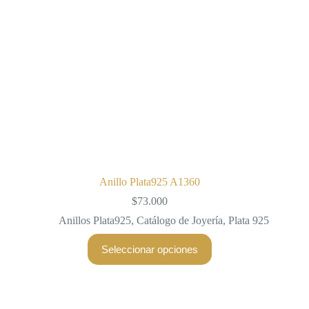
la
página
de
producto
Anillo Plata925 A1360
$
73.000
Anillos Plata925
,
Catálogo de Joyería
,
Plata 925
Este
Seleccionar opciones
producto
tiene
múltiples
variantes.
Las