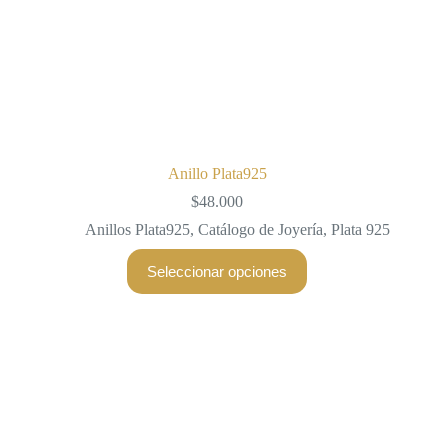
Anillo Plata925
$
48.000
Anillos Plata925
,
Catálogo de Joyería
,
Plata 925
Este
Seleccionar opciones
producto
tiene
múltiples
variantes.
Las
opciones
se
pueden
elegir
en