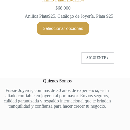
$
68.000
Anillos Plata925
,
Catálogo de Joyería
,
Plata 925
Este
Seleccionar opciones
producto
tiene
múltiples
variantes.
Las
opciones
SIGUIENTE
se
pueden
elegir
en
Quienes Somos
la
página
Fussie Joyeros, con mas de 30 años de experiencia, es tu
de
aliado confiable en joyería al por mayor. Envíos seguros,
producto
calidad garantizada y respaldo internacional que te brindan
tranquilidad y confianza para hacer crecer tu negocio.