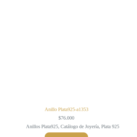
opciones
se
pueden
elegir
en
la
página
de
producto
Anillo Plata925-a1353
$
76.000
Anillos Plata925
,
Catálogo de Joyería
,
Plata 925