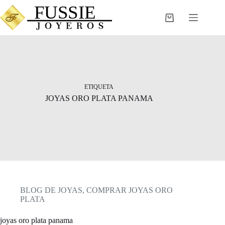
Saltar
al
Carro
contenido
de
compra
ETIQUETA
JOYAS ORO PLATA PANAMA
BLOG DE JOYAS
,
COMPRAR JOYAS ORO
PLATA
joyas oro plata panama