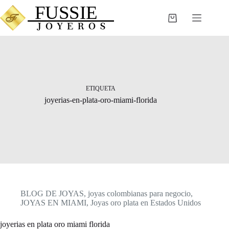
Saltar
al
Carro
contenido
de
compra
ETIQUETA
joyerias-en-plata-oro-miami-florida
BLOG DE JOYAS
,
joyas colombianas para negocio
,
JOYAS EN MIAMI
,
Joyas oro plata en Estados Unidos
joyerias en plata oro miami florida