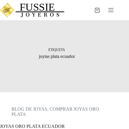
Saltar
al
Carro
contenido
de
compra
ETIQUETA
joytas plata ecuador
BLOG DE JOYAS
,
COMPRAR JOYAS ORO
PLATA
JOYAS ORO PLATA ECUADOR