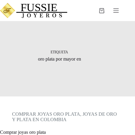
Saltar
al
Carro
contenido
de
compra
ETIQUETA
oro plata por mayor en
COMPRAR JOYAS ORO PLATA
,
JOYAS DE ORO
Y PLATA EN COLOMBIA
Comprar joyas oro plata