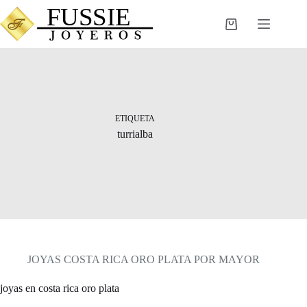
Saltar
al
Carro
contenido
de
compra
ETIQUETA
turrialba
JOYAS COSTA RICA ORO PLATA POR MAYOR
joyas en costa rica oro plata