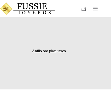
Saltar
al
Carro
contenido
de
compra
Anillo oro plata taxco