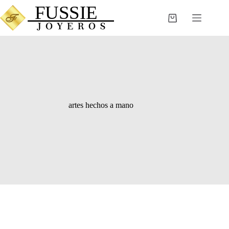
Saltar
al
Carro
contenido
de
compra
artes hechos a mano