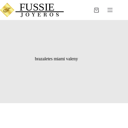
Saltar
al
Carro
contenido
de
compra
brazaletes miami valeny