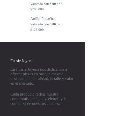
Valorado con
5.00
de 5
$
700.000
Anillo PlataOro
Valorado con
5.00
de 5
$
126.000
Fussie Joyería
En Fussie Joyería nos dedicamos a
ofrecer piezas en oro y plata que
destacan por su calidad, detalle y valor
en el mercado.
Cada producto refleja nuestro
compromiso con la excelencia y la
confianza de nuestros clientes.