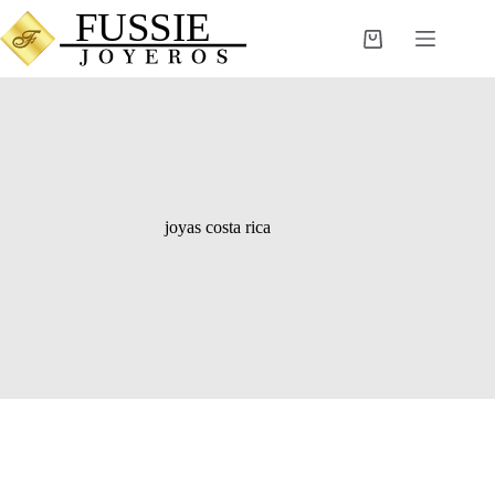
Saltar
al
Carro
contenido
de
compra
joyas costa rica