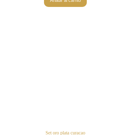
Añadir al carrito
Set oro plata curacao