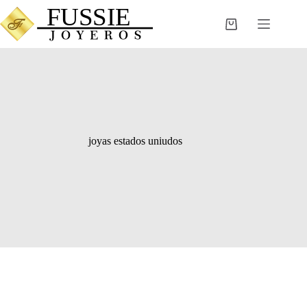
Saltar
al
Carro
contenido
de
compra
joyas estados uniudos