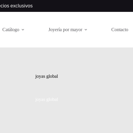
ecios exclusivos
Catálogo
Joyería por mayor
Contacto
joyas global
joyas global