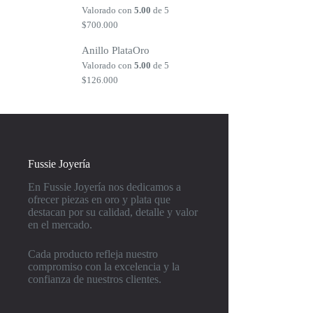
Valorado con
5.00
de 5
$
700.000
Anillo PlataOro
Valorado con
5.00
de 5
$
126.000
Fussie Joyería
En Fussie Joyería nos dedicamos a
ofrecer piezas en oro y plata que
destacan por su calidad, detalle y valor
en el mercado.
Cada producto refleja nuestro
compromiso con la excelencia y la
confianza de nuestros clientes.