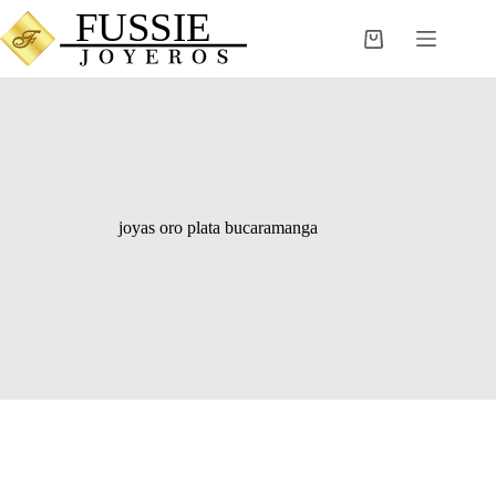
Saltar
al
Carro
contenido
de
compra
joyas oro plata bucaramanga