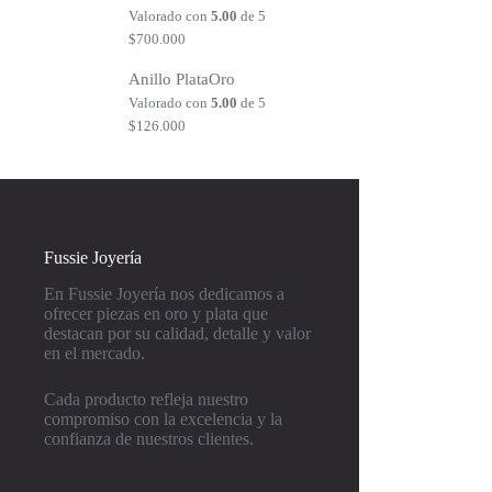
Valorado con
5.00
de 5
$
700.000
Anillo PlataOro
Valorado con
5.00
de 5
$
126.000
Fussie Joyería
En Fussie Joyería nos dedicamos a
ofrecer piezas en oro y plata que
destacan por su calidad, detalle y valor
en el mercado.
Cada producto refleja nuestro
compromiso con la excelencia y la
confianza de nuestros clientes.