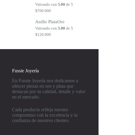
Valorado con
5.00
de 5
$
700.000
Anillo PlataOro
Valorado con
5.00
de 5
$
126.000
Fussie Joyería
En Fussie Joyería nos dedicamos a
ofrecer piezas en oro y plata que
destacan por su calidad, detalle y valor
en el mercado.
Cada producto refleja nuestro
compromiso con la excelencia y la
confianza de nuestros clientes.