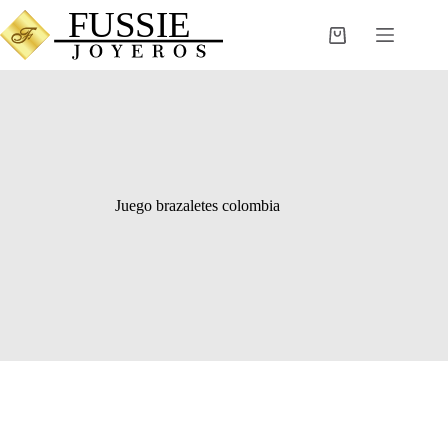
Saltar
al
Carro
contenido
de
compra
Juego brazaletes colombia