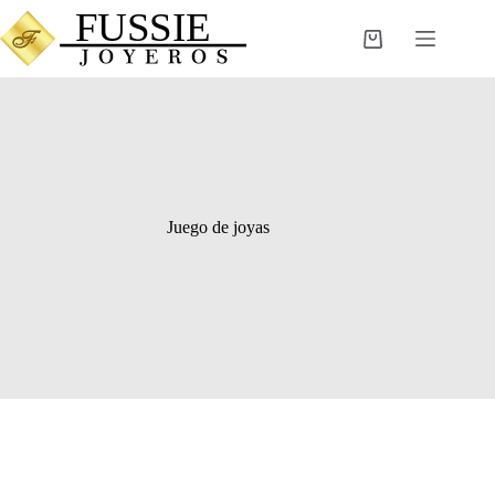
Saltar
al
Carro
contenido
de
compra
Juego de joyas