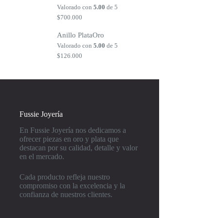
Valorado con
5.00
de 5
$
700.000
Anillo PlataOro
Valorado con
5.00
de 5
$
126.000
Fussie Joyería
En Fussie Joyería nos dedicamos a
ofrecer piezas en oro y plata que
destacan por su calidad, detalle y valor
en el mercado.
Cada producto refleja nuestro
compromiso con la excelencia y la
confianza de nuestros clientes.