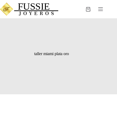
Saltar
al
Carro
contenido
de
compra
taller miami plata oro