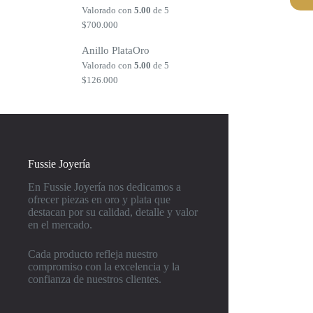
Valorado con
5.00
de 5
$
700.000
Anillo PlataOro
Valorado con
5.00
de 5
$
126.000
Fussie Joyería
En Fussie Joyería nos dedicamos a
ofrecer piezas en oro y plata que
destacan por su calidad, detalle y valor
en el mercado.
Cada producto refleja nuestro
compromiso con la excelencia y la
confianza de nuestros clientes.