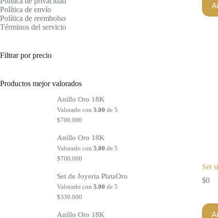
Política de privacidad
Añ
Política de envío
Política de reembolso
Términos del servicio
Filtrar por precio
Productos mejor valorados
Anillo Oro 18K
Valorado con
5.00
de 5
$
700.000
Anillo Oro 18K
Valorado con
5.00
de 5
$
700.000
Set s
Set de Joyeria PlataOro
$
0
Valorado con
5.00
de 5
$
330.000
Añ
Anillo Oro 18K