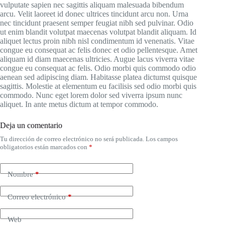
vulputate sapien nec sagittis aliquam malesuada bibendum
arcu. Velit laoreet id donec ultrices tincidunt arcu non. Urna
nec tincidunt praesent semper feugiat nibh sed pulvinar. Odio
ut enim blandit volutpat maecenas volutpat blandit aliquam. Id
aliquet lectus proin nibh nisl condimentum id venenatis. Vitae
congue eu consequat ac felis donec et odio pellentesque. Amet
aliquam id diam maecenas ultricies. Augue lacus viverra vitae
congue eu consequat ac felis. Odio morbi quis commodo odio
aenean sed adipiscing diam. Habitasse platea dictumst quisque
sagittis. Molestie at elementum eu facilisis sed odio morbi quis
commodo. Nunc eget lorem dolor sed viverra ipsum nunc
aliquet. In ante metus dictum at tempor commodo.
Deja un comentario
Tu dirección de correo electrónico no será publicada.
Los campos
obligatorios están marcados con
*
Nombre
*
Correo electrónico
*
Web