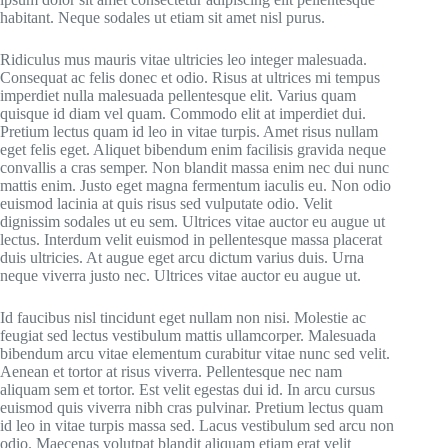
habitant. Neque sodales ut etiam sit amet nisl purus.
Ridiculus mus mauris vitae ultricies leo integer malesuada.
Consequat ac felis donec et odio. Risus at ultrices mi tempus
imperdiet nulla malesuada pellentesque elit. Varius quam
quisque id diam vel quam. Commodo elit at imperdiet dui.
Pretium lectus quam id leo in vitae turpis. Amet risus nullam
eget felis eget. Aliquet bibendum enim facilisis gravida neque
convallis a cras semper. Non blandit massa enim nec dui nunc
mattis enim. Justo eget magna fermentum iaculis eu. Non odio
euismod lacinia at quis risus sed vulputate odio. Velit
dignissim sodales ut eu sem. Ultrices vitae auctor eu augue ut
lectus. Interdum velit euismod in pellentesque massa placerat
duis ultricies. At augue eget arcu dictum varius duis. Urna
neque viverra justo nec. Ultrices vitae auctor eu augue ut.
Id faucibus nisl tincidunt eget nullam non nisi. Molestie ac
feugiat sed lectus vestibulum mattis ullamcorper. Malesuada
bibendum arcu vitae elementum curabitur vitae nunc sed velit.
Aenean et tortor at risus viverra. Pellentesque nec nam
aliquam sem et tortor. Est velit egestas dui id. In arcu cursus
euismod quis viverra nibh cras pulvinar. Pretium lectus quam
id leo in vitae turpis massa sed. Lacus vestibulum sed arcu non
odio. Maecenas volutpat blandit aliquam etiam erat velit