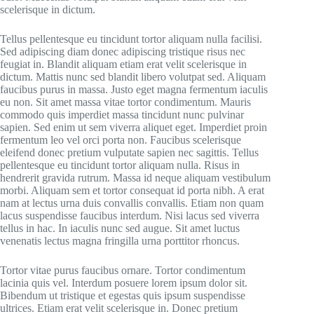
scelerisque in dictum.
Tellus pellentesque eu tincidunt tortor aliquam nulla facilisi.
Sed adipiscing diam donec adipiscing tristique risus nec
feugiat in. Blandit aliquam etiam erat velit scelerisque in
dictum. Mattis nunc sed blandit libero volutpat sed. Aliquam
faucibus purus in massa. Justo eget magna fermentum iaculis
eu non. Sit amet massa vitae tortor condimentum. Mauris
commodo quis imperdiet massa tincidunt nunc pulvinar
sapien. Sed enim ut sem viverra aliquet eget. Imperdiet proin
fermentum leo vel orci porta non. Faucibus scelerisque
eleifend donec pretium vulputate sapien nec sagittis. Tellus
pellentesque eu tincidunt tortor aliquam nulla. Risus in
hendrerit gravida rutrum. Massa id neque aliquam vestibulum
morbi. Aliquam sem et tortor consequat id porta nibh. A erat
nam at lectus urna duis convallis convallis. Etiam non quam
lacus suspendisse faucibus interdum. Nisi lacus sed viverra
tellus in hac. In iaculis nunc sed augue. Sit amet luctus
venenatis lectus magna fringilla urna porttitor rhoncus.
Tortor vitae purus faucibus ornare. Tortor condimentum
lacinia quis vel. Interdum posuere lorem ipsum dolor sit.
Bibendum ut tristique et egestas quis ipsum suspendisse
ultrices. Etiam erat velit scelerisque in. Donec pretium