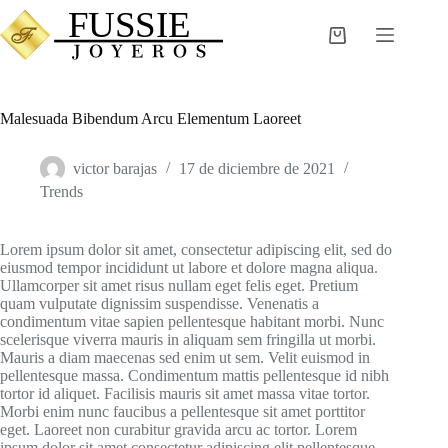
Saltar
al
Carro
contenido
de
compra
Malesuada Bibendum Arcu Elementum Laoreet
victor barajas
17 de diciembre de 2021
Trends
Lorem ipsum dolor sit amet, consectetur adipiscing elit, sed do
eiusmod tempor incididunt ut labore et dolore magna aliqua.
Ullamcorper sit amet risus nullam eget felis eget. Pretium
quam vulputate dignissim suspendisse. Venenatis a
condimentum vitae sapien pellentesque habitant morbi. Nunc
scelerisque viverra mauris in aliquam sem fringilla ut morbi.
Mauris a diam maecenas sed enim ut sem. Velit euismod in
pellentesque massa. Condimentum mattis pellentesque id nibh
tortor id aliquet. Facilisis mauris sit amet massa vitae tortor.
Morbi enim nunc faucibus a pellentesque sit amet porttitor
eget. Laoreet non curabitur gravida arcu ac tortor. Lorem
ipsum dolor sit amet consectetur adipiscing elit pellentesque