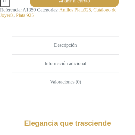
Añadir al carrito
Plata925-
a1359
Referencia:
A1359
Categorías:
Anillos Plata925
,
Catálogo de
cantidad
Joyería
,
Plata 925
Descripción
Información adicional
Valoraciones (0)
Elegancia que trasciende