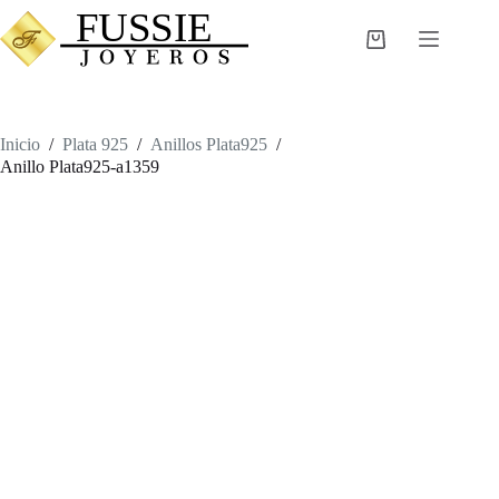
Saltar
al
Carro
contenido
de
compra
Inicio
/
Plata 925
/
Anillos Plata925
/
Anillo Plata925-a1359