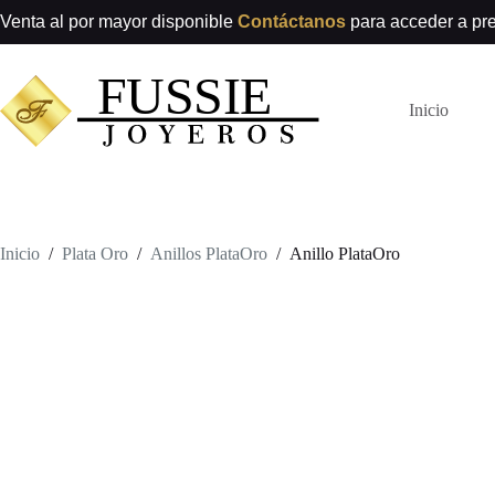
Saltar
Venta al por mayor disponible
Contáctanos
para acceder a pr
al
contenido
Inicio
Inicio
/
Plata Oro
/
Anillos PlataOro
/
Anillo PlataOro