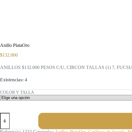
Anillo PlataOro
$
132.000
ANILLOS $132.000 PESOS C/U, CIRCON TALLAS (1) 7, FUC
Existencias: 4
COLOR Y TALLA
Anillo
PlataOro
cantidad
Referencia:
1322
Categorías:
Anillos PlataOro
,
Catálogo de Joyería
,
Pl