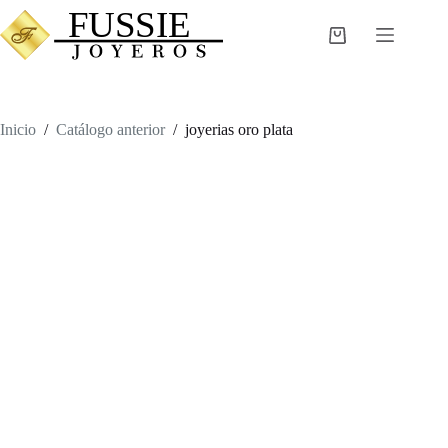
Saltar
al
Carro
contenido
de
compra
Inicio
/
Catálogo anterior
/
joyerias oro plata