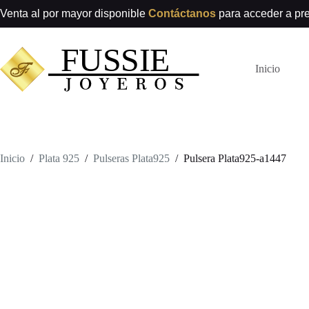
Saltar
Venta al por mayor disponible
Contáctanos
para acceder a pr
al
contenido
Inicio
Inicio
/
Plata 925
/
Pulseras Plata925
/
Pulsera Plata925-a1447