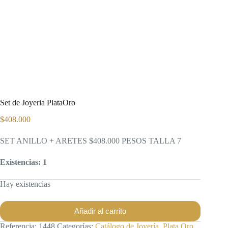
Set de Joyeria PlataOro
$
408.000
SET ANILLO + ARETES $408.000 PESOS TALLA 7
Existencias: 1
Hay existencias
Añadir al carrito
Referencia:
1448
Categorías:
Catálogo de Joyería
,
Plata Oro
,