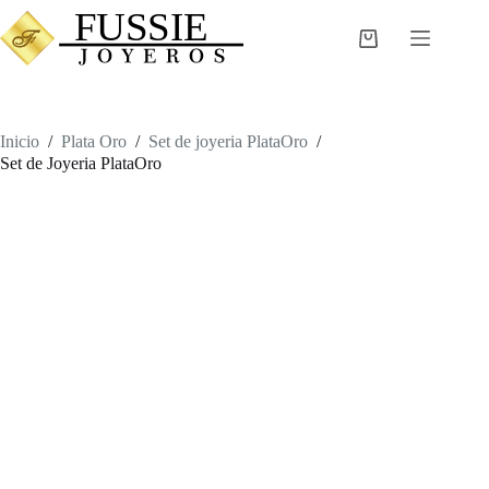
Saltar
al
Carro
contenido
de
compra
Inicio
/
Plata Oro
/
Set de joyeria PlataOro
/
Set de Joyeria PlataOro