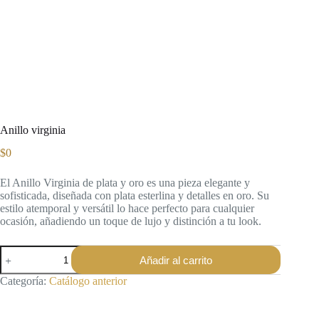
Anillo virginia
$
0
El Anillo Virginia de plata y oro es una pieza elegante y
sofisticada, diseñada con plata esterlina y detalles en oro. Su
estilo atemporal y versátil lo hace perfecto para cualquier
ocasión, añadiendo un toque de lujo y distinción a tu look.
Anillo
Añadir al carrito
virginia
cantidad
Categoría:
Catálogo anterior