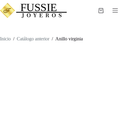
Saltar
al
Carro
contenido
de
compra
Inicio
/
Catálogo anterior
/
Anillo virginia